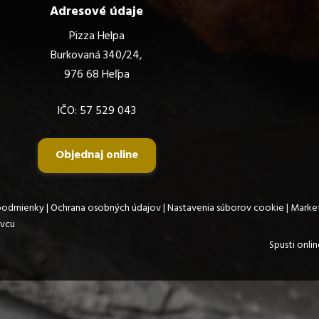
Adresové údaje
Pizza Helpa
Burkovaná 340/24,
976 68 Heľpa
IČO:
57 529 043
Objednaj online
podmienky
|
Ochrana osobných údajov
|
Nastavenia súborov cookie
|
Market
ávcu
Spusti onli